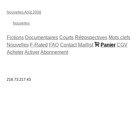
Nouvelles Août 2008
Nouvelles
Fictions
Documentaires
Courts
Rétrospectives
Mots clefs
Nouvelles
F-Rated
FAQ
Contact
Maillist
Panier
CGV
Acheter
Activer
Abonnement
216.73.217.43