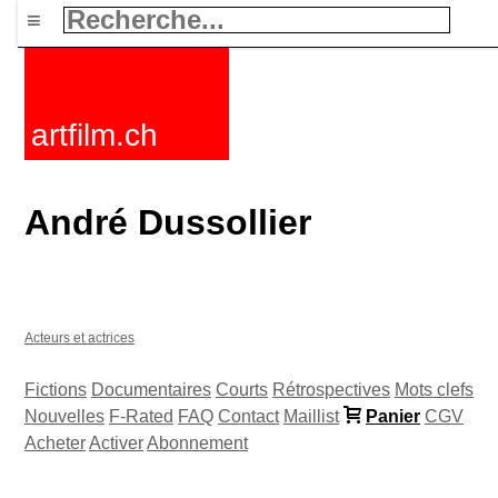
≡
artfilm.ch
André Dussollier
Acteurs et actrices
Fictions
Documentaires
Courts
Rétrospectives
Mots clefs
Nouvelles
F-Rated
FAQ
Contact
Maillist
Panier
CGV
Acheter
Activer
Abonnement