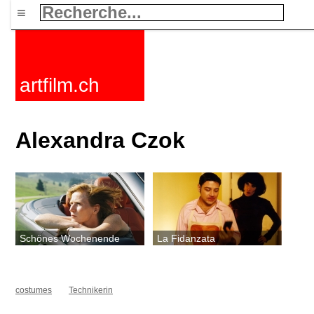
≡
artfilm.ch
Alexandra Czok
Schönes Wochenende
La Fidanzata
costumes
Technikerin