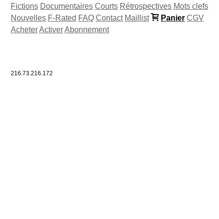
Fictions
Documentaires
Courts
Rétrospectives
Mots clefs
Nouvelles
F-Rated
FAQ
Contact
Maillist
Panier
CGV
Acheter
Activer
Abonnement
216.73.216.172