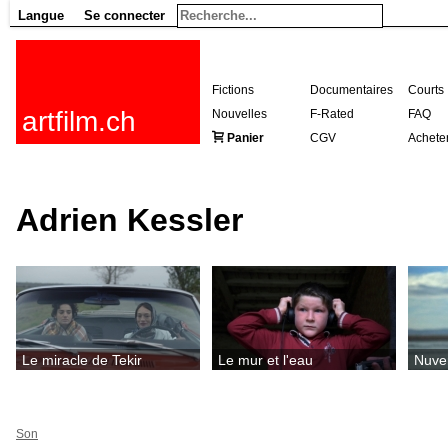
Langue
Se connecter
Fictions
Documentaires
Courts
artfilm.ch
Nouvelles
F-Rated
FAQ
Panier
CGV
Achete
Adrien Kessler
Le miracle de Tekir
Le mur et l'eau
Nuv
Son