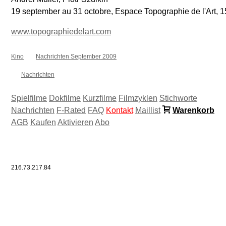
19 september au 31 octobre, Espace Topographie de l'Art, 1
www.topographiedelart.com
Kino
Nachrichten September 2009
Nachrichten
Spielfilme
Dokfilme
Kurzfilme
Filmzyklen
Stichworte
Nachrichten
F-Rated
FAQ
Kontakt
Maillist
Warenkorb
AGB
Kaufen
Aktivieren
Abo
216.73.217.84