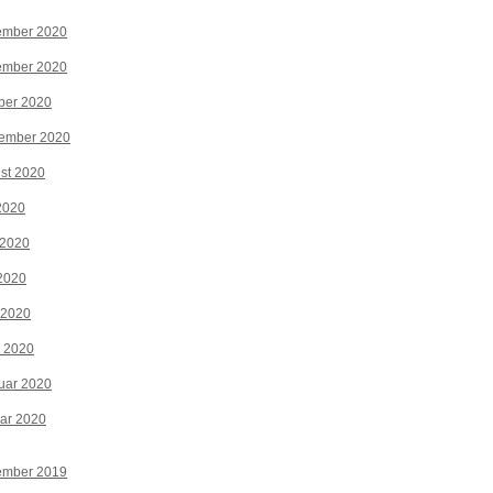
ember 2020
ember 2020
ber 2020
tember 2020
st 2020
 2020
 2020
2020
 2020
z 2020
uar 2020
ar 2020
ember 2019