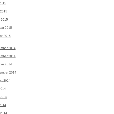
2015
 2015
z 2015
uar 2015
ar 2015
ember 2014
ember 2014
ber 2014
tember 2014
st 2014
 2014
 2014
2014
 2014