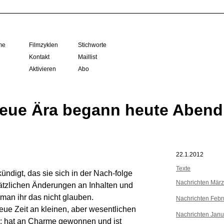
me
Filmzyklen
Stichworte
Kontakt
Maillist
Aktivieren
Abo
neue Ära begann heute Abend
22.1.2012
Texte
ündigt, das sie sich in der Nach-folge
Nachrichten Mär
ätzlichen Änderungen an Inhalten und
man ihr das nicht glauben.
Nachrichten Febr
eue Zeit an kleinen, aber wesentlichen
Nachrichten Janu
n; hat an Charme gewonnen und ist