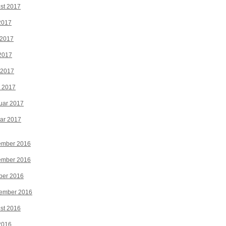
st 2017
 2017
 2017
2017
 2017
z 2017
uar 2017
ar 2017
ember 2016
ember 2016
ber 2016
tember 2016
st 2016
 2016