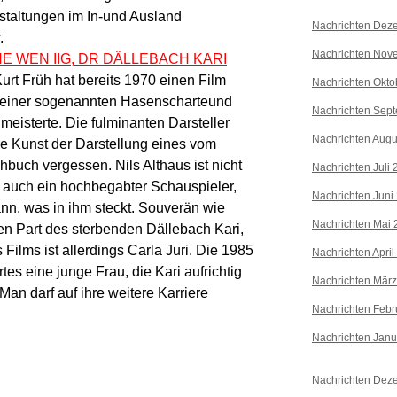
nstaltungen im In-und Ausland
Nachrichten Dez
.
Nachrichten Nov
NE WEN IIG, DR DÄLLEBACH KARI
Kurt Früh hat bereits 1970 einen Film
Nachrichten Okto
 einer sogenannten Hasenscharteund
Nachrichten Sep
eisterte. Die fulminanten Darsteller
Nachrichten Augu
Ihre Kunst der Darstellung eines vom
buch vergessen. Nils Althaus ist nicht
Nachrichten Juli
 auch ein hochbegabter Schauspieler,
Nachrichten Juni
nn, was in ihm steckt. Souverän wie
Nachrichten Mai 
en Part des sterbenden Dällebach Kari,
ilms ist allerdings Carla Juri. Die 1985
Nachrichten April
s eine junge Frau, die Kari aufrichtig
Nachrichten Mär
Man darf auf ihre weitere Karriere
Nachrichten Febr
Nachrichten Janu
Nachrichten Dez