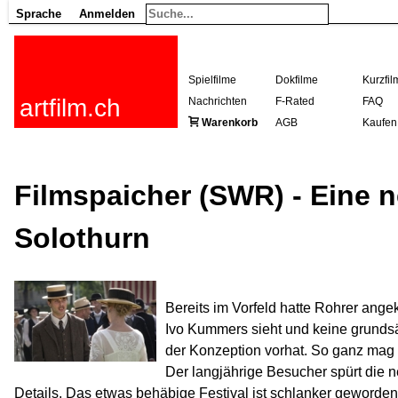
Sprache
Anmelden
Spielfilme
Dokfilme
Kurzfil
artfilm.ch
Nachrichten
F-Rated
FAQ
Warenkorb
AGB
Kaufen
Filmspaicher (SWR) - Eine 
Solothurn
Bereits im Vorfeld hatte Rohrer angek
Ivo Kummers sieht und keine grunds
der Konzeption vorhat. So ganz mag 
Der langjährige Besucher spürt die n
Details. Das etwas behäbige Festival ist schlanker geworde