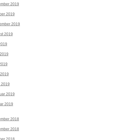
ember 2019
ber 2019
tember 2019
st 2019
 2019
 2019
2019
 2019
z 2019
uar 2019
ar 2019
ember 2018
ember 2018
ber 2018