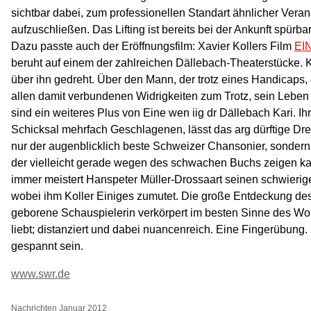
sichtbar dabei, zum professionellen Standart ähnlicher Vera
aufzuschließen. Das Lifting ist bereits bei der Ankunft spürbar
Dazu passte auch der Eröffnungsfilm: Xavier Kollers Film
EI
beruht auf einem der zahlreichen Dällebach-Theaterstücke. 
über ihn gedreht. Über den Mann, der trotz eines Handicaps,
allen damit verbundenen Widrigkeiten zum Trotz, sein Leben m
sind ein weiteres Plus von Eine wen iig dr Dällebach Kari. 
Schicksal mehrfach Geschlagenen, lässt das arg dürftige Dreh
nur der augenblicklich beste Schweizer Chansonier, sondern
der vielleicht gerade wegen des schwachen Buchs zeigen ka
immer meistert Hanspeter Müller-Drossaart seinen schwierig
wobei ihm Koller Einiges zumutet. Die große Entdeckung des F
geborene Schauspielerin verkörpert im besten Sinne des Worte
liebt; distanziert und dabei nuancenreich. Eine Fingerübung. 
gespannt sein.
www.swr.de
Nachrichten Januar 2012