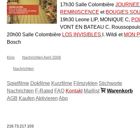
17h30 Salle Colombière
JOURNEE
REMINISCENCE
et
BOUGIES SOU
19h30 Leone LIP, MONIQUE C,
POU
VONT EN BATEAU C. Roussopoul
20h00 Salle Colombière
LOS INVISIBLES
I. Wildi et
MON P
Bosch
Kino
Nachrichten April 2008
Nachrichten
Spielfilme
Dokfilme
Kurzfilme
Filmzyklen
Stichworte
Nachrichten
F-Rated
FAQ
Kontakt
Maillist
Warenkorb
AGB
Kaufen
Aktivieren
Abo
216.73.217.103