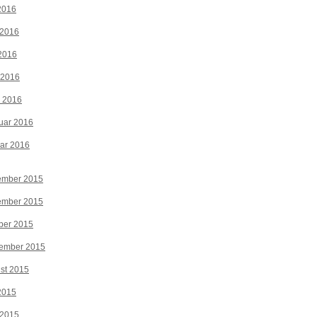
 2016
 2016
2016
 2016
z 2016
uar 2016
ar 2016
ember 2015
ember 2015
ber 2015
tember 2015
st 2015
 2015
 2015