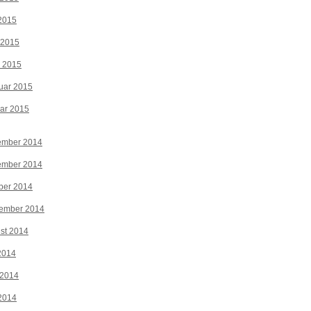
2015
 2015
z 2015
uar 2015
ar 2015
ember 2014
ember 2014
ber 2014
tember 2014
st 2014
 2014
 2014
2014