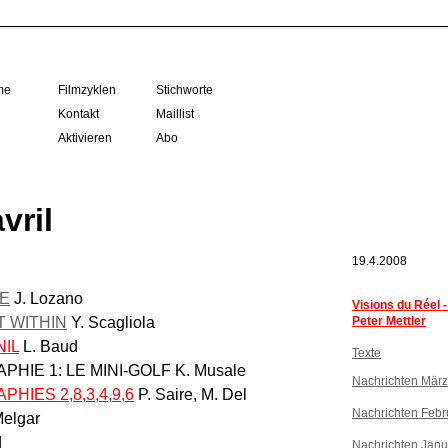
me
Filmzyklen
Stichworte
Kontakt
Maillist
Aktivieren
Abo
vril
19.4.2008
LE
J. Lozano
Visions du Réel 
T WITHIN
Y. Scagliola
Peter Mettler
IL
L. Baud
Texte
PHIE 1: LE MINI-GOLF K. Musale
Nachrichten Mär
HIES 2,8,3,4,9,6
P. Saire, M. Del
Nachrichten Febr
Melgar
d
Nachrichten Janu