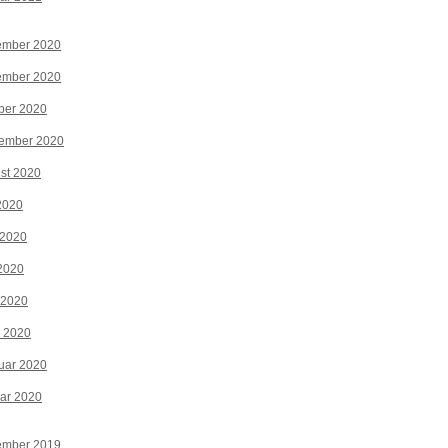
ember 2020
ember 2020
ber 2020
tember 2020
st 2020
 2020
 2020
2020
 2020
z 2020
uar 2020
ar 2020
ember 2019