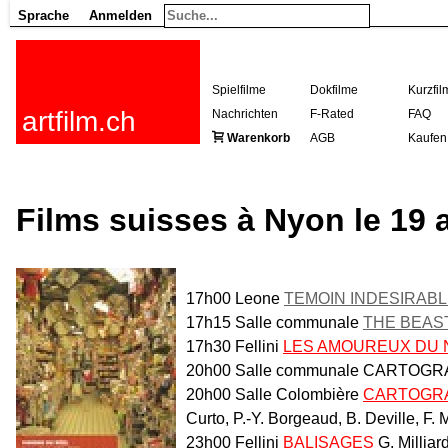
Sprache
Anmelden
Spielfilme
Dokfilme
Kurzfil
artfilm.ch
Nachrichten
F-Rated
FAQ
Warenkorb
AGB
Kaufen
Films suisses à Nyon le 19 a
17h00 Leone
TEMOIN INDESIRAB
17h15 Salle communale
THE BEAS
17h30 Fellini
LES AMOUREUX DU N
20h00 Salle communale CARTOGRA
20h00 Salle Colombière
CARTOGRAP
Curto, P.-Y. Borgeaud, B. Deville, F. 
23h00 Fellini
BALISAGES
G. Milliar