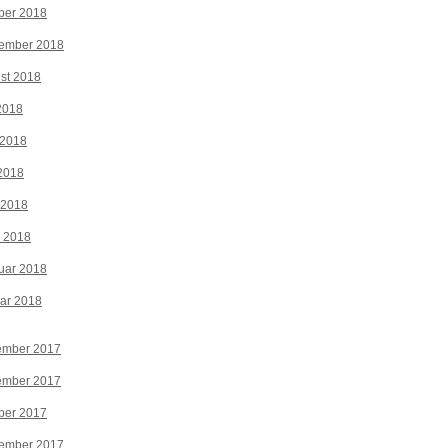
ber 2018
tember 2018
st 2018
 2018
 2018
2018
 2018
z 2018
uar 2018
ar 2018
ember 2017
ember 2017
ber 2017
tember 2017