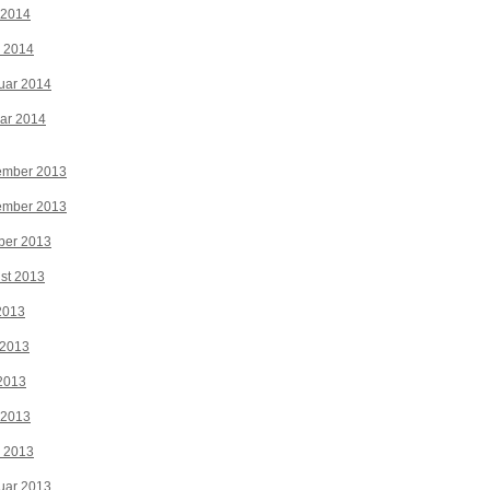
 2014
z 2014
uar 2014
ar 2014
ember 2013
ember 2013
ber 2013
st 2013
 2013
 2013
2013
 2013
z 2013
uar 2013