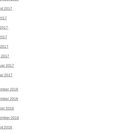
st 2017
 2017
 2017
2017
 2017
z 2017
uar 2017
ar 2017
ember 2016
ember 2016
ber 2016
tember 2016
st 2016