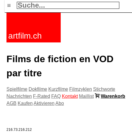
≡
artfilm.ch
Films de fiction en VOD
par titre
Spielfilme
Dokfilme
Kurzfilme
Filmzyklen
Stichworte
Nachrichten
F-Rated
FAQ
Kontakt
Maillist
Warenkorb
AGB
Kaufen
Aktivieren
Abo
216.73.216.212