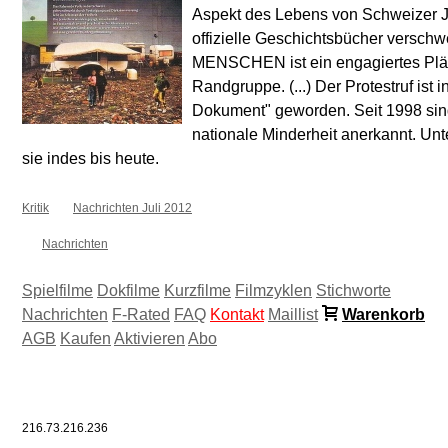
Aspekt des Lebens von Schweizer J
offizielle Geschichtsbücher vers
MENSCHEN ist ein engagiertes Pläd
Randgruppe. (...) Der Protestruf ist 
Dokument" geworden. Seit 1998 sin
nationale Minderheit anerkannt. Unt
sie indes bis heute.
Kritik
Nachrichten Juli 2012
Nachrichten
Spielfilme
Dokfilme
Kurzfilme
Filmzyklen
Stichworte
Nachrichten
F-Rated
FAQ
Kontakt
Maillist
Warenkorb
AGB
Kaufen
Aktivieren
Abo
216.73.216.236