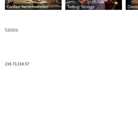
Giulias Verschwinden
Telling Strings
Dimit
Kamera
216.73.216.57