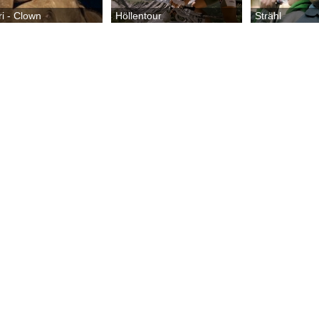
ri - Clown
Höllentour
Strähl