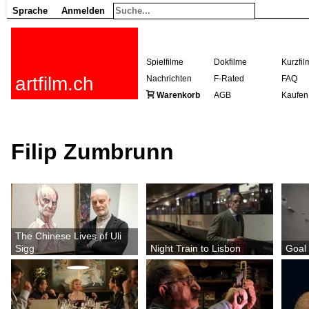
Sprache
Anmelden
Spielfilme
Dokfilme
Kurzfil
artfilm.ch
Nachrichten
F-Rated
FAQ
Warenkorb
AGB
Kaufen
Filip Zumbrunn
The Chinese Lives of Uli
Sigg
Night Train to Lisbon
Goal