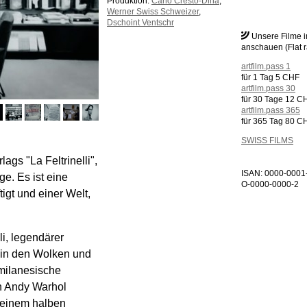
Produktion:
Carlo Cresto-Dina
,
Werner Swiss Schweizer
,
Dschoint Ventschr
Unsere Filme 
anschauen (Flat r
artfilm.pass 1
für 1 Tag 5 CHF
artfilm.pass 30
für 30 Tage 12 C
artfilm.pass 365
für 365 Tag 80 C
SWISS FILMS
ags "La Feltrinelli",
ISAN: 0000-0001
e. Es ist eine
O-0000-0000-2
igt und einer Welt,
i, legendärer
f in den Wolken und
milanesische
on Andy Warhol
n einem halben