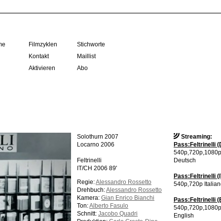
me
Filmzyklen
Stichworte
Kontakt
Maillist
Aktivieren
Abo
Solothurn 2007
Streaming:
Locarno 2006
Pass:Feltrinelli (
540p,720p,1080p 
Feltrinelli
Deutsch
IT/CH 2006 89'
Pass:Feltrinelli (I
Regie:
Alessandro Rossetto
540p,720p Italia
Drehbuch:
Alessandro Rossetto
Kamera:
Gian Enrico Bianchi
Pass:Feltrinelli (
Ton:
Alberto Fasulo
540p,720p,1080p 
Schnitt:
Jacobo Quadri
English