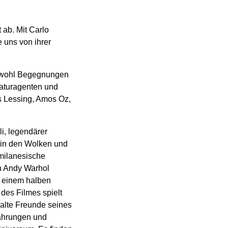
 ab. Mit Carlo
e uns von ihrer
 sowohl Begegnungen
raturagenten und
s Lessing, Amos Oz,
i, legendärer
f in den Wolken und
milanesische
on Andy Warhol
on einem halben
des Filmes spielt
 alte Freunde seines
fahrungen und