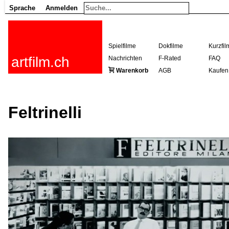
Sprache
Anmelden
Spielfilme
Dokfilme
Kurzfil
artfilm.ch
Nachrichten
F-Rated
FAQ
Warenkorb
AGB
Kaufen
Feltrinelli
216.73.217.120