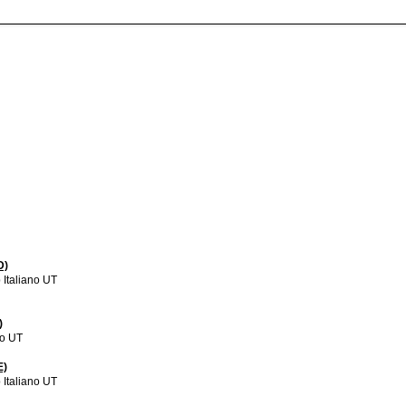
D)
Italiano UT
)
no UT
E)
Italiano UT