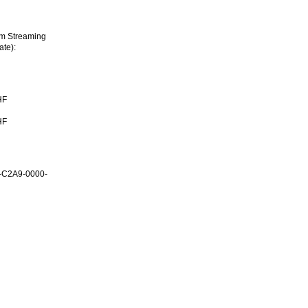
im Streaming
ate):
HF
HF
-C2A9-0000-