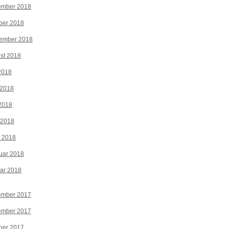
ember 2018
ber 2018
tember 2018
st 2018
 2018
 2018
2018
 2018
z 2018
uar 2018
ar 2018
ember 2017
ember 2017
ber 2017