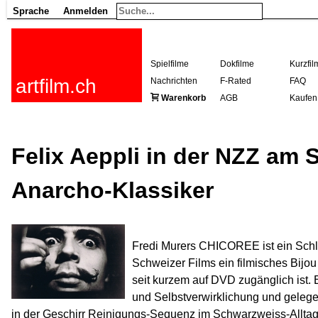
Sprache
Anmelden
Spielfilme
Dokfilme
Kurzfil
artfilm.ch
Nachrichten
F-Rated
FAQ
Warenkorb
AGB
Kaufen
Felix Aeppli in der NZZ am
Anarcho-Klassiker
Fredi Murers CHICOREE ist ein Sch
Schweizer Films ein filmisches Bijo
seit kurzem auf DVD zugänglich ist.
und Selbstverwirklichung und gelegen
in der Geschirr Reinigungs-Sequenz im Schwarzweiss-Alltag 