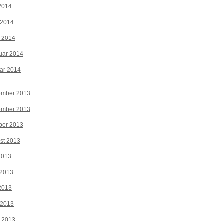
2014
 2014
z 2014
uar 2014
ar 2014
ember 2013
ember 2013
ber 2013
st 2013
 2013
 2013
2013
 2013
z 2013