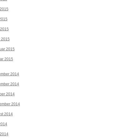
 2015
2015
 2015
z 2015
uar 2015
ar 2015
ember 2014
ember 2014
ber 2014
tember 2014
st 2014
 2014
 2014