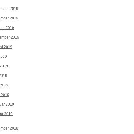
ember 2019
ember 2019
ber 2019
tember 2019
st 2019
 2019
 2019
2019
 2019
z 2019
uar 2019
ar 2019
ember 2018