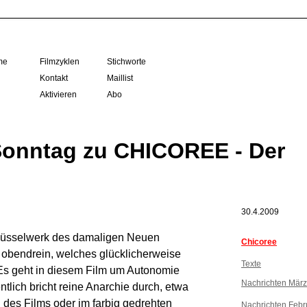
me
Filmzyklen
Stichworte
Kontakt
Maillist
Aktivieren
Abo
 Sonntag zu CHICOREE - Der
30.4.2009
lüsselwerk des damaligen Neuen
Chicoree
u obendrein, welches glücklicherweise
Texte
 Es geht in diesem Film um Autonomie
Nachrichten Mär
tlich bricht reine Anarchie durch, etwa
des Films oder im farbig gedrehten
Nachrichten Febr