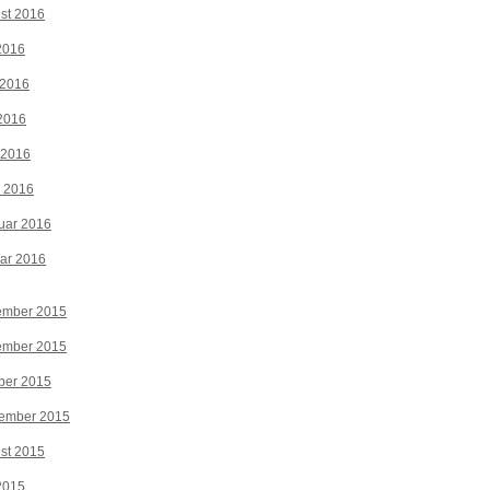
st 2016
 2016
 2016
2016
 2016
z 2016
uar 2016
ar 2016
ember 2015
ember 2015
ber 2015
tember 2015
st 2015
 2015