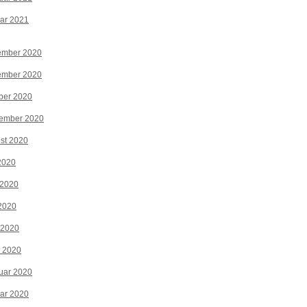
ar 2021
ember 2020
ember 2020
ber 2020
tember 2020
st 2020
 2020
 2020
2020
 2020
z 2020
uar 2020
ar 2020