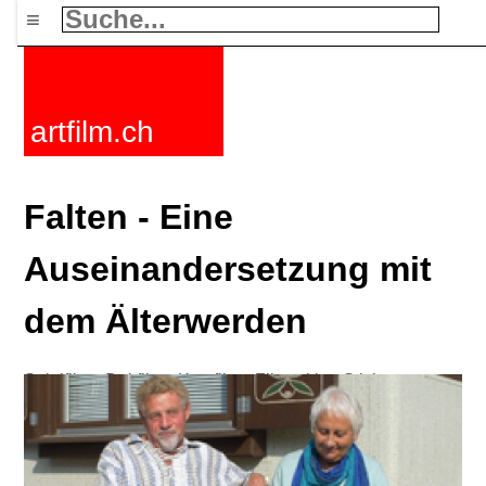
≡
artfilm.ch
Falten - Eine
Auseinandersetzung mit
dem Älterwerden
Spielfilme
Dokfilme
Kurzfilme
Filmzyklen
Stichworte
Nachrichten
F-Rated
FAQ
Kontakt
Maillist
Warenkorb
AGB
Kaufen
Aktivieren
Abo