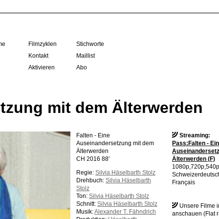
me
Filmzyklen
Stichworte
Kontakt
Maillist
Aktivieren
Abo
etzung mit dem Älterwerden
Falten - Eine
Streaming:
Auseinandersetzung mit dem
Pass:Falten - Ei
Älterwerden
Auseinanderset
CH 2016 88'
Älterwerden (F)
1080p,720p,540
Regie:
Silvia Häselbarth Stolz
Schweizerdeutsc
Drehbuch:
Silvia Häselbarth
Français
Stolz
Ton:
Silvia Häselbarth Stolz
Schnitt:
Silvia Häselbarth Stolz
Unsere Filme 
Musik:
Alexander T. Fähndrich
anschauen (Flat r