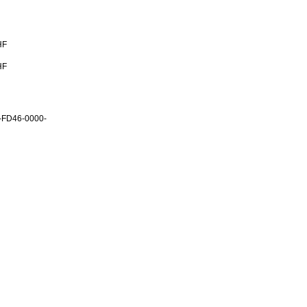
HF
HF
-FD46-0000-