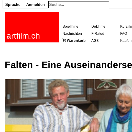
Sprache
Anmelden
Spielfilme
Dokfilme
Kurzfil
artfilm.ch
Nachrichten
F-Rated
FAQ
Warenkorb
AGB
Kaufen
Falten - Eine Auseinanders
216.73.216.145