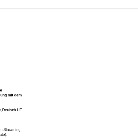
ne
zung mit dem
p
h,Deutsch UT
im Streaming
ate):