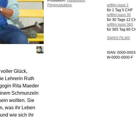
Produktion:
Häselbarth
Filmproduktion
artfilm.pass 1
für 1 Tag 5 CHF
artfilm.pass 30
für 30 Tage 12 C
artfilm.pass 365
für 365 Tag 80 C
SWISS FILMS
ISAN: 0000-0003
W-0000-0000-F
voller Glück,
ie Lehrerin Ruth
gogin Rita Maeder
t einem Schmunzeln
ein wollten. Sie
n, was ihr Leben
und wie sich ihr