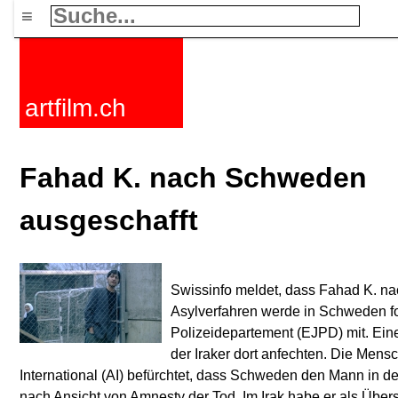
≡
artfilm.ch
Fahad K. nach Schweden
ausgeschafft
Swissinfo meldet, dass Fahad K. n
Asylverfahren werde in Schweden fort
Polizeidepartement (EJPD) mit. Eine
der Iraker dort anfechten. Die Men
International (AI) befürchtet, dass Schweden den Mann in den
nach Ansicht von Amnesty der Tod. Im Irak habe er als Übers