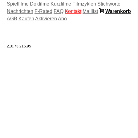
Spielfilme
Dokfilme
Kurzfilme
Filmzyklen
Stichworte
Nachrichten
F-Rated
FAQ
Kontakt
Maillist
Warenkorb
AGB
Kaufen
Aktivieren
Abo
216.73.216.95