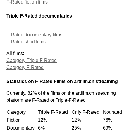
F-Rated fiction films
Triple F-Rated documentaries
F-Rated documentary films
F-Rated short films
All films:
Category:Triple-F-Rated
Category:F-Rated
Statistics on F-Rated Films on artfilm.ch streaming
Currently, 32% of the films on the artfilm.ch streaming
platform are F-Rated or Triple-F-Rated
Category
Triple F-Rated
Only F-Rated
Not rated
Fiction
12%
12%
76%
Documentary
6%
25%
69%