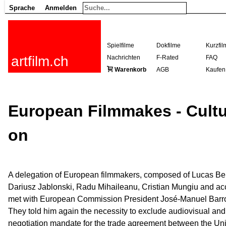
Sprache
Anmelden
Spielfilme
Dokfilme
Kurzfil
artfilm.ch
Nachrichten
F-Rated
FAQ
Warenkorb
AGB
Kaufen
European Filmmakes - Cultur
on
A delegation of European filmmakers, composed of Lucas Bel
Dariusz Jablonski, Radu Mihaileanu, Cristian Mungiu and ac
met with European Commission President José-Manuel Barros
They told him again the necessity to exclude audiovisual an
negotiation mandate for the trade agreement between the Un