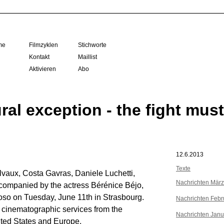
me
Filmzyklen
Stichworte
Kontakt
Maillist
Aktivieren
Abo
al exception - the fight mus
12.6.2013
Texte
vaux, Costa Gavras, Daniele Luchetti,
Nachrichten Mär
companied by the actress Bérénice Béjo,
o on Tuesday, June 11th in Strasbourg.
Nachrichten Febr
d cinematographic services from the
Nachrichten Janu
ited States and Europe.