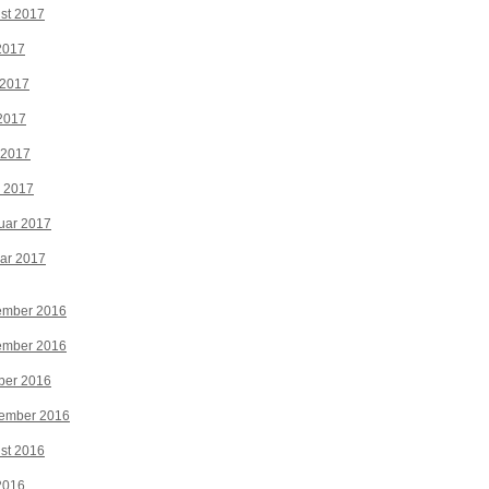
st 2017
 2017
 2017
2017
 2017
z 2017
uar 2017
ar 2017
ember 2016
ember 2016
ber 2016
tember 2016
st 2016
 2016