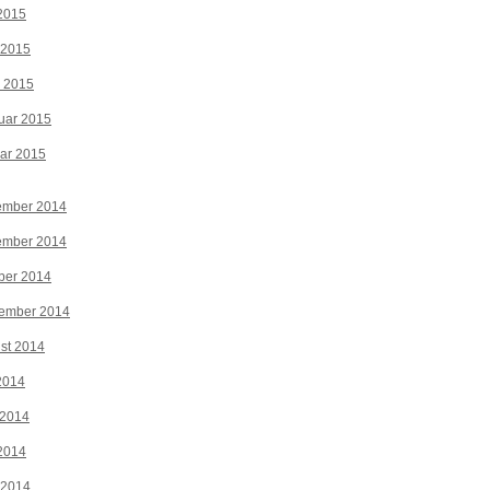
2015
 2015
z 2015
uar 2015
ar 2015
ember 2014
ember 2014
ber 2014
tember 2014
st 2014
 2014
 2014
2014
 2014