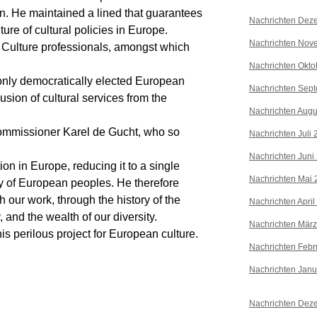
on. He maintained a lined that guarantees
Nachrichten Dez
ure of cultural policies in Europe.
Nachrichten Nov
 Culture professionals, amongst which
Nachrichten Okto
 only democratically elected European
Nachrichten Sep
usion of cultural services from the
Nachrichten Augu
Commissioner Karel de Gucht, who so
Nachrichten Juli
Nachrichten Juni
on in Europe, reducing it to a single
Nachrichten Mai 
ty of European peoples. He therefore
 our work, through the history of the
Nachrichten April
 and the wealth of our diversity.
Nachrichten Mär
is perilous project for European culture.
Nachrichten Febr
Nachrichten Janu
Nachrichten Dez