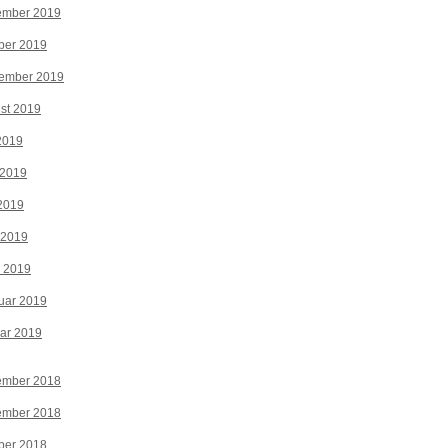
ember 2019
ber 2019
tember 2019
st 2019
 2019
 2019
2019
 2019
z 2019
uar 2019
ar 2019
ember 2018
ember 2018
ber 2018