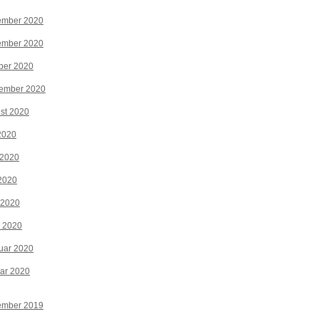
ember 2020
ember 2020
ber 2020
tember 2020
st 2020
 2020
 2020
2020
 2020
z 2020
uar 2020
ar 2020
ember 2019