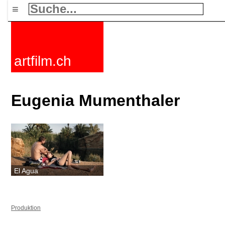
≡
artfilm.ch
Eugenia Mumenthaler
El Agua
Produktion