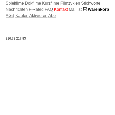
Spielfilme
Dokfilme
Kurzfilme
Filmzyklen
Stichworte
Nachrichten
F-Rated
FAQ
Kontakt
Maillist
Warenkorb
AGB
Kaufen
Aktivieren
Abo
216.73.217.83