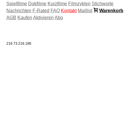
Spielfilme
Dokfilme
Kurzfilme
Filmzyklen
Stichworte
Nachrichten
F-Rated
FAQ
Kontakt
Maillist
Warenkorb
AGB
Kaufen
Aktivieren
Abo
216.73.216.186