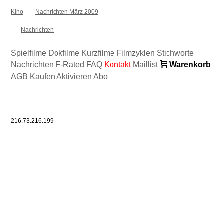
Kino
Nachrichten März 2009
Nachrichten
Spielfilme
Dokfilme
Kurzfilme
Filmzyklen
Stichworte
Nachrichten
F-Rated
FAQ
Kontakt
Maillist
Warenkorb
AGB
Kaufen
Aktivieren
Abo
216.73.216.199