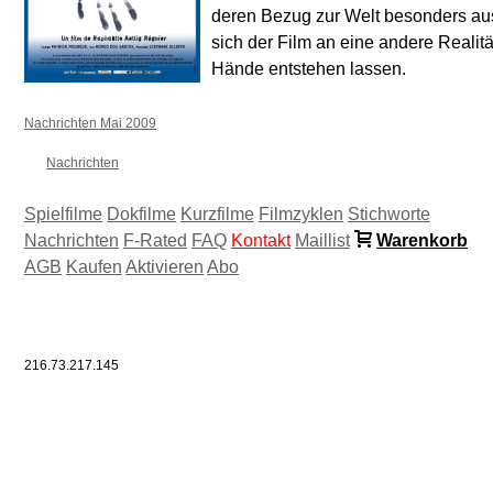
deren Bezug zur Welt besonders ausg
sich der Film an eine andere Realitä
Hände entstehen lassen.
Nachrichten Mai 2009
Nachrichten
Spielfilme
Dokfilme
Kurzfilme
Filmzyklen
Stichworte
Nachrichten
F-Rated
FAQ
Kontakt
Maillist
Warenkorb
AGB
Kaufen
Aktivieren
Abo
216.73.217.145