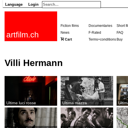
Language
Login
Fiction films
Documentaries
Short f
artfilm.ch
News
F-Rated
FAQ
Cart
Terms+conditions
Buy
Villi Hermann
Ultime luci rosse
Ultima mazza
Ultim