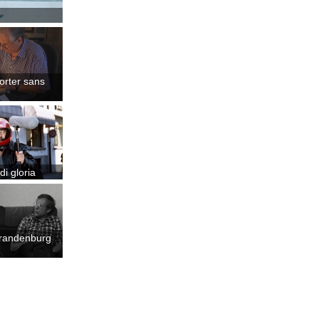
orter sans
di gloria
 Brandenburg