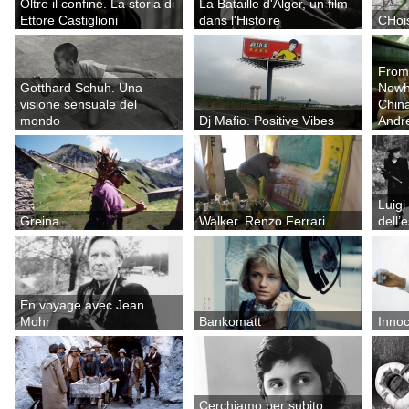
Oltre il confine. La storia di
La Bataille d'Alger, un film
Ettore Castiglioni
dans l'Histoire
CHois
From
Gotthard Schuh. Una
Nowhe
visione sensuale del
China
mondo
Dj Mafio. Positive Vibes
Andr
Luigi
Greina
Walker. Renzo Ferrari
dell’
En voyage avec Jean
Mohr
Bankomatt
Inno
Cerchiamo per subito