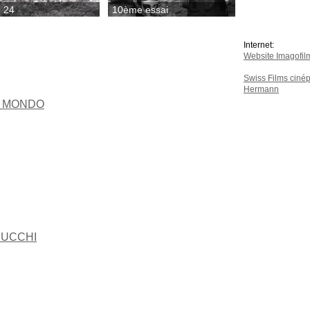
u 24
10ème essai
Internet:
Website Imagofil
Swiss Films cinépor
Hermann
L MONDO
CUCCHI