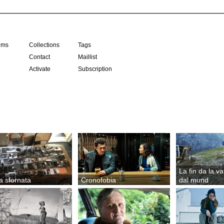
ilms
Collections
Tags
Contact
Maillist
Activate
Subscription
La fin da la val
a sfornata
Cronofobia
dal mund