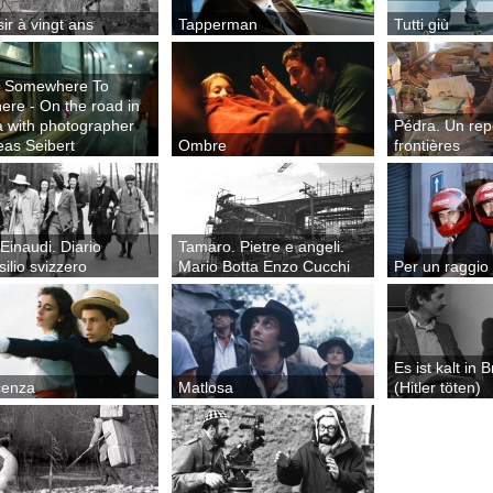
ir à vingt ans
Tapperman
Tutti giù
 Somewhere To
re - On the road in
 with photographer
Pédra. Un rep
eas Seibert
Ombre
frontières
 Einaudi. Diario
Tamaro. Pietre e angeli.
esilio svizzero
Mario Botta Enzo Cucchi
Per un raggio 
Es ist kalt in
cenza
Matlosa
(Hitler töten)