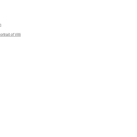
m
trait of Villi