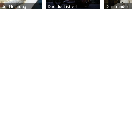
e der Hoffnung
Das Boot ist voll
Der Erfinder