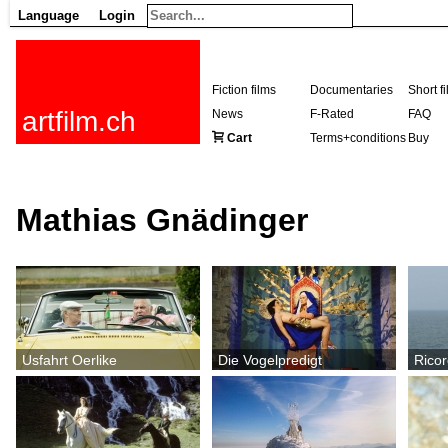
Language
Login
Fiction films
Documentaries
Short f
artfilm.ch
News
F-Rated
FAQ
Cart
Terms+conditions
Buy
Mathias Gnädinger
Usfahrt Oerlike
Die Vogelpredigt
Rico