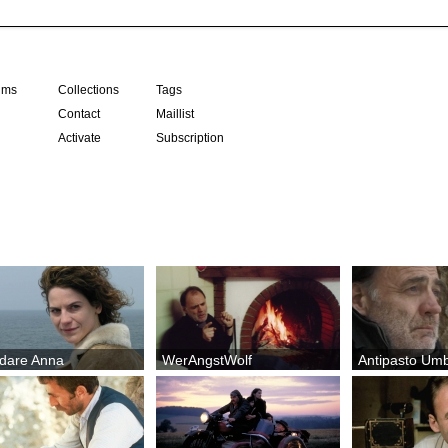
ilms
Collections
Tags
Contact
Maillist
Activate
Subscription
rdare Anna
WerAngstWolf
Antipasto Um