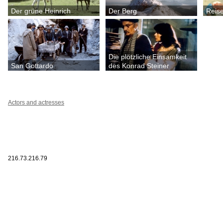
Der grüne Heinrich
Der Berg
Reis
Die plötzliche Einsamkeit
San Gottardo
des Konrad Steiner
Actors and actresses
216.73.216.79