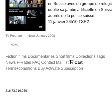
en Suisse avec un groupe de refugiés
oublie sa jambe artificielle en Suis
auprès de la police suisse.
11 janvier 23h10 TSR2
TV Program
News January 2008
News
Fiction films
Documentaries
Short films
Collections
Tags
News
F-Rated
FAQ
Contact
Maillist
Cart
Terms+conditions
Buy
Activate
Subscription
216.73.216.250