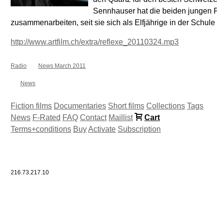
Sennhauser hat die beiden jungen Fr
zusammenarbeiten, seit sie sich als Elfjährige in der Schul
http://www.artfilm.ch/extra/reflexe_20110324.mp3
Radio
News March 2011
News
Fiction films
Documentaries
Short films
Collections
Tags
News
F-Rated
FAQ
Contact
Maillist
Cart
Terms+conditions
Buy
Activate
Subscription
216.73.217.10