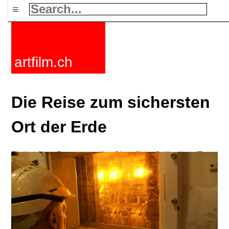
≡
artfilm.ch
Die Reise zum sichersten
Ort der Erde
Fiction films
Documentaries
Short films
Collections
Tags
News
F-Rated
FAQ
Contact
Maillist
Cart
Terms+conditions
Buy
Activate
Subscription
216.73.216.170