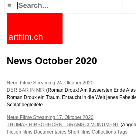
≡
artfilm.ch
News October 2020
Neue Filme Streaming 24. Oktober 2020
DER BÄR IN MIR
(Roman Droux) Am äussersten Ende Alaskas
Roman Droux ein Traum. Er taucht in die Welt jenes Fabeltier
Schlaf begleitete.
Neue Filme Streaming 17. Oktober 2020
THOMAS HIRSCHHORN - GRAMSCI MONUMENT
(Angelo
Fiction films
Documentaries
Short films
Collections
Tags