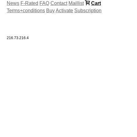
News
F-Rated
FAQ
Contact
Maillist
Cart
Terms+conditions
Buy
Activate
Subscription
216.73.216.4