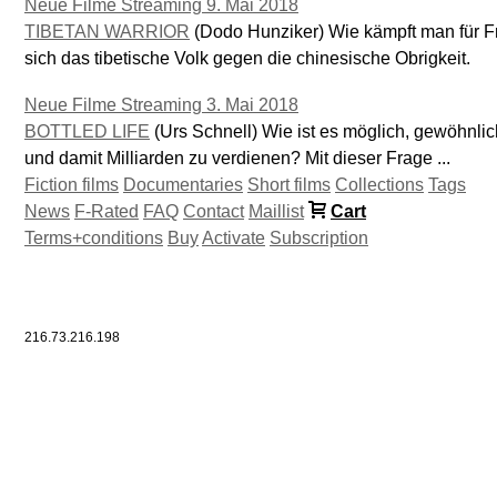
Neue Filme Streaming 9. Mai 2018
TIBETAN WARRIOR
(Dodo Hunziker) Wie kämpft man für Fr
sich das tibetische Volk gegen die chinesische Obrigkeit.
Neue Filme Streaming 3. Mai 2018
BOTTLED LIFE
(Urs Schnell) Wie ist es möglich, gewöhnli
und damit Milliarden zu verdienen? Mit dieser Frage ...
Fiction films
Documentaries
Short films
Collections
Tags
News
F-Rated
FAQ
Contact
Maillist
Cart
Terms+conditions
Buy
Activate
Subscription
216.73.216.198