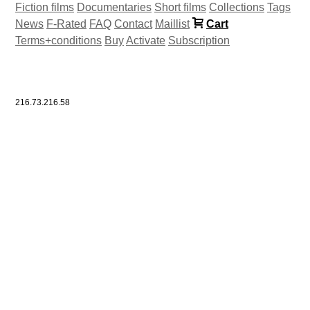
Fiction films
Documentaries
Short films
Collections
Tags
News
F-Rated
FAQ
Contact
Maillist
Cart
Terms+conditions
Buy
Activate
Subscription
216.73.216.58