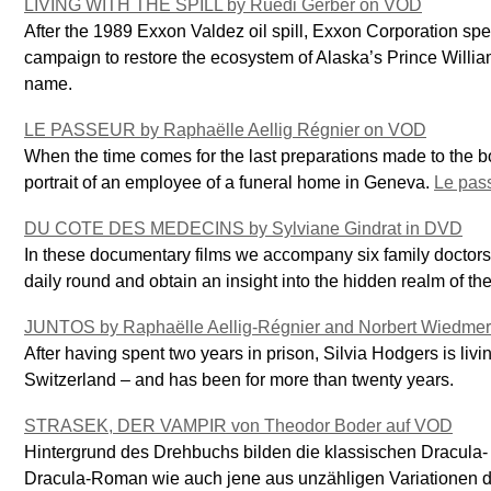
LIVING WITH THE SPILL by Ruedi Gerber on VOD
After the 1989 Exxon Valdez oil spill, Exxon Corporation spen
campaign to restore the ecosystem of Alaska’s Prince Willi
name.
LE PASSEUR by Raphaëlle Aellig Régnier on VOD
When the time comes for the last preparations made to the bod
portrait of an employee of a funeral home in Geneva.
Le pas
DU COTE DES MEDECINS by Sylviane Gindrat in DVD
In these documentary films we accompany six family doctors
daily round and obtain an insight into the hidden realm of the
JUNTOS by Raphaëlle Aellig-Régnier and Norbert Wiedme
After having spent two years in prison, Silvia Hodgers is livi
Switzerland – and has been for more than twenty years.
STRASEK, DER VAMPIR von Theodor Boder auf VOD
Hintergrund des Drehbuchs bilden die klassischen Dracula
Dracula-Roman wie auch jene aus unzähligen Variationen 