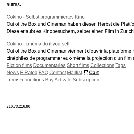
autres.
Gokino - Selbst programmiertes Kino
Out of the Box und Cineman haben diesen Herbst die Platt
Diese erlaubt es Kinobesuchern, selber einen Film in Züric
Gokino - cinéma do it yourself
Out of the Box und Cineman viennent d'ouvrir la plateforme
cinéphiles de programmer eux-même la projection d'un film 
Fiction films
Documentaries
Short films
Collections
Tags
News
F-Rated
FAQ
Contact
Maillist
Cart
Terms+conditions
Buy
Activate
Subscription
216.73.216.86