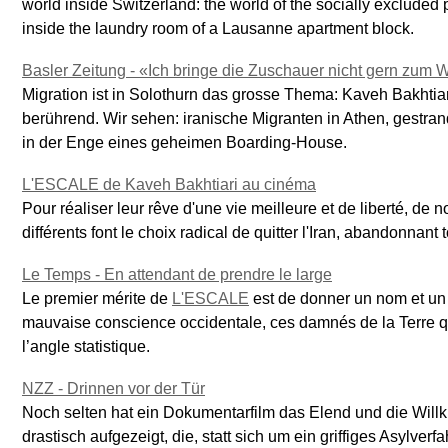
world inside Switzerland: the world of the socially excluded p
inside the laundry room of a Lausanne apartment block.
Basler Zeitung - «Ich bringe die Zuschauer nicht gern zum
Migration ist in Solothurn das grosse Thema: Kaveh Bakhtia
berührend. Wir sehen: iranische Migranten in Athen, gestr
in der Enge eines geheimen Boarding-House.
L'ESCALE de Kaveh Bakhtiari au cinéma
Pour réaliser leur rêve d'une vie meilleure et de liberté, d
différents font le choix radical de quitter l'Iran, abandonnant 
Le Temps - En attendant de prendre le large
Le premier mérite de
L'ESCALE
est de donner un nom et un
mauvaise conscience occidentale, ces damnés de la Terre q
l’angle statistique.
NZZ - Drinnen vor der Tür
Noch selten hat ein Dokumentarfilm das Elend und die Willkü
drastisch aufgezeigt, die, statt sich um ein griffiges Asylverfah