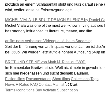
plötzlich an einem Schlaganfall stirbt und kurz darauf sei
wird, verliert er seine Existenzgrundlage.
MICHEL VIALA, LE BRUIT DE MON SILENCE by Daniel Ca
Michel Viala was one of the most well-known living author
has strongly influenced its literature, theatre, and film.
artfilm.pass verbessert Videoqualität beim Streaming
Seit der Einführung von artfilm.pass vor drei Jahren ist die
bei 360p. Wir werden jetzt auf die höhere Auflösung 540p um
BROT UND STEINE von Mark M. Rissi auf VOD
Im Emmentaler Breitwil ist die Welt nicht mehr in gewohnt
sich hier niederlassen und sucht deshalb Bauland.
Fiction films
Documentaries
Short films
Collections
Tags
News
F-Rated
FAQ
Contact
Maillist
Cart
Terms+conditions
Buy
Activate
Subscription