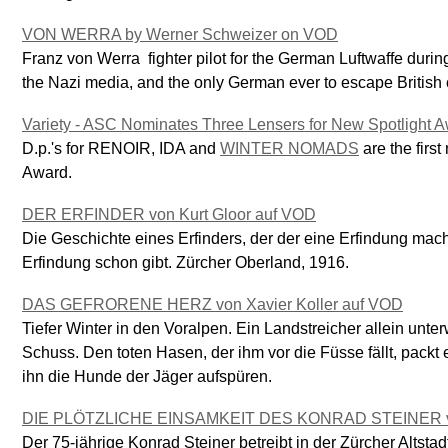
VON WERRA by Werner Schweizer on VOD
Franz von Werra  fighter pilot for the German Luftwaffe durin
the Nazi media, and the only German ever to escape British c
Variety - ASC Nominates Three Lensers for New Spotlight 
D.p.'s for RENOIR, IDA and
WINTER NOMADS
are the firs
Award.
DER ERFINDER von Kurt Gloor auf VOD
Die Geschichte eines Erfinders, der der eine Erfindung mach
Erfindung schon gibt. Zürcher Oberland, 1916.
DAS GEFRORENE HERZ von Xavier Koller auf VOD
Tiefer Winter in den Voralpen. Ein Landstreicher allein unter
Schuss. Den toten Hasen, der ihm vor die Füsse fällt, packt 
ihn die Hunde der Jäger aufspüren.
DIE PLÖTZLICHE EINSAMKEIT DES KONRAD STEINER von
Der 75-jährige Konrad Steiner betreibt in der Zürcher Altst