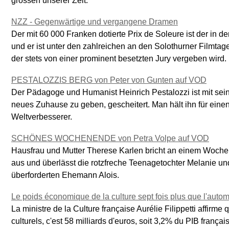
grossen unserer Zeit.
NZZ - Gegenwärtige und vergangene Dramen
Der mit 60 000 Franken dotierte Prix de Soleure ist der in d
und er ist unter den zahlreichen an den Solothurner Filmt
der stets von einer prominent besetzten Jury vergeben wird.
PESTALOZZIS BERG von Peter von Gunten auf VOD
Der Pädagoge und Humanist Heinrich Pestalozzi ist mit sei
neues Zuhause zu geben, gescheitert. Man hält ihn für ein
Weltverbesserer.
SCHÖNES WOCHENENDE von Petra Volpe auf VOD
Hausfrau und Mutter Therese Karlen bricht an einem Woche
aus und überlässt die rotzfreche Teenagetochter Melanie un
überforderten Ehemann Alois.
Le poids économique de la culture sept fois plus que l'auto
La ministre de la Culture française Aurélie Filippetti affirme
culturels, c'est 58 milliards d'euros, soit 3,2% du PIB françai