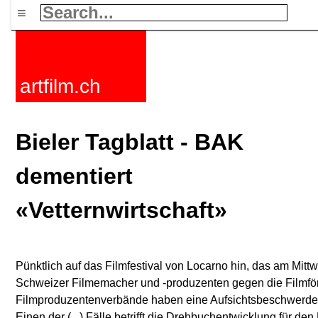
≡
artfilm.ch
Bieler Tagblatt - BAK
dementiert
«Vetternwirtschaft»
Pünktlich auf das Filmfestival von Locarno hin, das am Mittw
Schweizer Filmemacher und -produzenten gegen die Filmfö
Filmproduzenten­verbände haben eine Aufsichtsbeschwerde 
Einen der (...) Fälle betrifft die Drehbuchentwicklung für d