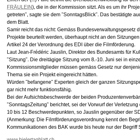
FRÄULEIN
), die in der Kommission sitzt. Als es um ihr Pro
getreten", sagte sie dem "SonntagsBlick". Das bestätigte a
dem Blatt.
Samir reicht das nicht: Gemäss Bundesverwaltungs­gesetz d
Projekte beurteilt werden, überhaupt nicht an den Sitzungen
Artikel 24 der Verordnung des EDI über die Filmförderung.
Laut Jean-Frédéric Jauslin, Direktor des Bundesamts für Kult
"Sitzung". Die dreitägige Sitzung vom 8.-10. Juni sei in einze
Kommissionsmitglieder müssen gemäss Gesetz nur denjenige
Thema sie ein Projekt eingereicht hätten.
Würden "befangene" Experten gleich der ganzen Sitzungspe
gar nicht mehr funktionsfähig.
Bei der Aufsichtsbeschwerde der beiden Produzenten­verb
"SonntagsZeitung" berichtet, sei der Vorwurf der Verletzung
10 bis 12 Beschwerdepunkten, so Jauslin gegenüber der S
(Anmerkung: Die Filmförderungsverordnung kennt den Begriff
Kommunikationen des BAK wurde bis heute nur der Begriff 
www.bielertagblatt.ch