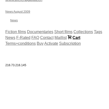
News August 2009
News
Fiction films
Documentaries
Short films
Collections
Tags
News
F-Rated
FAQ
Contact
Maillist
Cart
Terms+conditions
Buy
Activate
Subscription
216.73.216.145