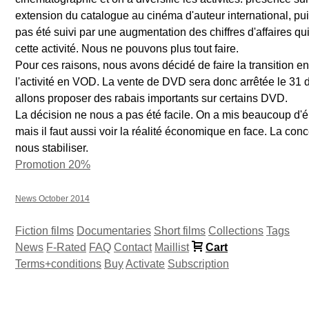
extension du catalogue au cinéma d'auteur international, puis 
pas été suivi par une augmentation des chiffres d'affaires qu
cette activité. Nous ne pouvons plus tout faire.
Pour ces raisons, nous avons décidé de faire la transition 
l'activité en VOD. La vente de DVD sera donc arrêtée le 31
allons proposer des rabais importants sur certains DVD.
La décision ne nous a pas été facile. On a mis beaucoup d'én
mais il faut aussi voir la réalité économique en face. La conc
nous stabiliser.
Promotion 20%
News October 2014
Fiction films
Documentaries
Short films
Collections
Tags
News
F-Rated
FAQ
Contact
Maillist
Cart
Terms+conditions
Buy
Activate
Subscription