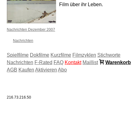
Film über ihr Leben.
Nachrichten Dezember 2007
Nachrichten
Spielfilme
Dokfilme
Kurzfilme
Filmzyklen
Stichworte
Nachrichten
F-Rated
FAQ
Kontakt
Maillist
Warenkorb
AGB
Kaufen
Aktivieren
Abo
216.73.216.50