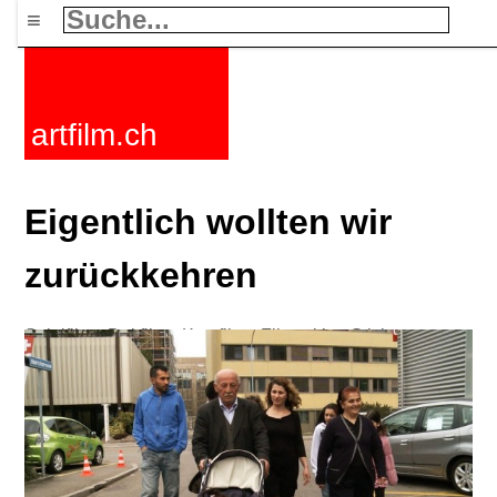
≡
artfilm.ch
Eigentlich wollten wir
zurückkehren
Spielfilme
Dokfilme
Kurzfilme
Filmzyklen
Stichworte
Nachrichten
F-Rated
FAQ
Kontakt
Maillist
Warenkorb
AGB
Kaufen
Aktivieren
Abo
216.73.217.106