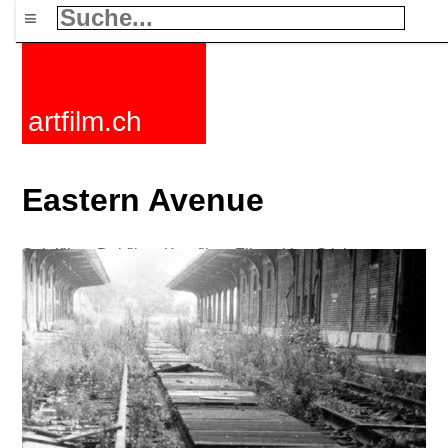
≡
artfilm.ch
Eastern Avenue
Spielfilme
Dokfilme
Kurzfilme
Filmzyklen
Stichworte
Nachrichten
F-Rated
FAQ
Kontakt
Maillist
Warenkorb
AGB
Kaufen
Aktivieren
Abo
216.73.217.143