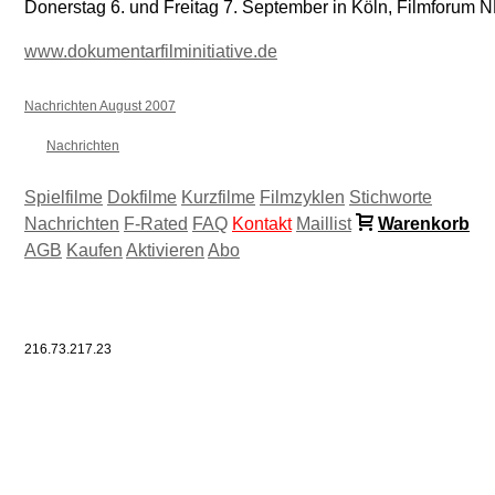
Donerstag 6. und Freitag 7. September in Köln, Filmforum
www.dokumentarfilminitiative.de
Nachrichten August 2007
Nachrichten
Spielfilme
Dokfilme
Kurzfilme
Filmzyklen
Stichworte
Nachrichten
F-Rated
FAQ
Kontakt
Maillist
Warenkorb
AGB
Kaufen
Aktivieren
Abo
216.73.217.23