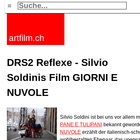
≡
artfilm.ch
DRS2 Reflexe - Silvio
Soldinis Film GIORNI E
NUVOLE
Silvio Soldini ist bei uns vor allem
PANE E TULIPANI
bekannt geworde
NUVOLE
erzählt der italienisch-s
wohlbestallten Ehepaar, das unerwart