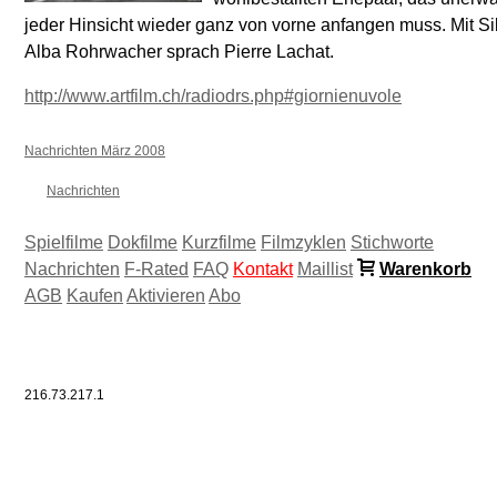
jeder Hinsicht wieder ganz von vorne anfangen muss. Mit Silv
Alba Rohrwacher sprach Pierre Lachat.
http://www.artfilm.ch/radiodrs.php#giornienuvole
Nachrichten März 2008
Nachrichten
Spielfilme
Dokfilme
Kurzfilme
Filmzyklen
Stichworte
Nachrichten
F-Rated
FAQ
Kontakt
Maillist
Warenkorb
AGB
Kaufen
Aktivieren
Abo
216.73.217.1