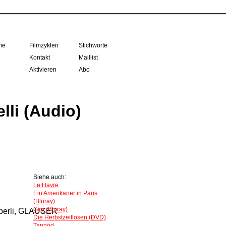
me
Filmzyklen
Stichworte
Kontakt
Maillist
Aktivieren
Abo
lli (Audio)
Siehe auch:
Le Havre
Ein Amerikaner in Paris
(Bluray)
Gigi (Bluray)
 Oberli, GLAUSER
Die Herbstzeitlosen (DVD)
Tannöd