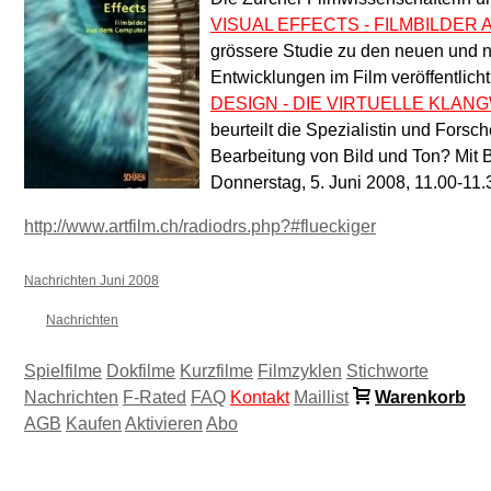
VISUAL EFFECTS - FILMBILDE
grössere Studie zu den neuen und 
Entwicklungen im Film veröffentlich
DESIGN - DIE VIRTUELLE KLAN
beurteilt die Spezialistin und Fors
Bearbeitung von Bild und Ton? Mit B
Donnerstag, 5. Juni 2008, 11.00-11
http://www.artfilm.ch/radiodrs.php?#flueckiger
Nachrichten Juni 2008
Nachrichten
Spielfilme
Dokfilme
Kurzfilme
Filmzyklen
Stichworte
Nachrichten
F-Rated
FAQ
Kontakt
Maillist
Warenkorb
AGB
Kaufen
Aktivieren
Abo