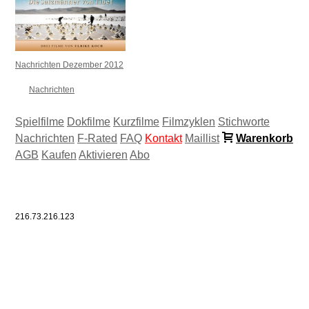
Nachrichten Dezember 2012
Nachrichten
Spielfilme
Dokfilme
Kurzfilme
Filmzyklen
Stichworte
Nachrichten
F-Rated
FAQ
Kontakt
Maillist
Warenkorb
AGB
Kaufen
Aktivieren
Abo
216.73.216.123