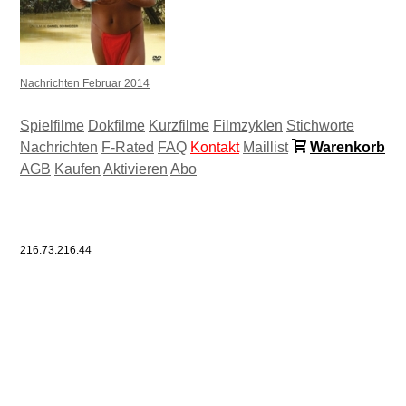
Nachrichten Februar 2014
Spielfilme
Dokfilme
Kurzfilme
Filmzyklen
Stichworte
Nachrichten
F-Rated
FAQ
Kontakt
Maillist
Warenkorb
AGB
Kaufen
Aktivieren
Abo
216.73.216.44