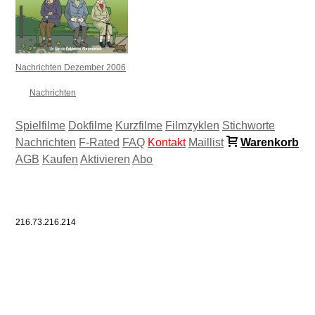
Nachrichten Dezember 2006
Nachrichten
Spielfilme
Dokfilme
Kurzfilme
Filmzyklen
Stichworte
Nachrichten
F-Rated
FAQ
Kontakt
Maillist
Warenkorb
AGB
Kaufen
Aktivieren
Abo
216.73.216.214