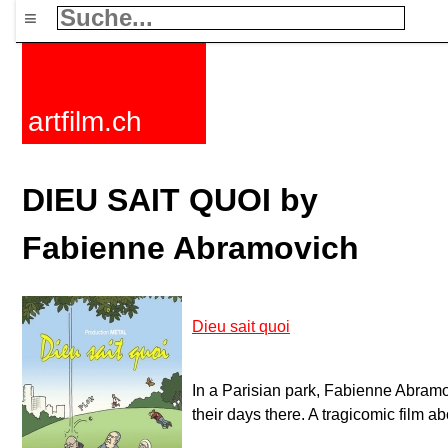
≡
artfilm.ch
DIEU SAIT QUOI by
Fabienne Abramovich
Dieu sait quoi
In a Parisian park, Fabienne Abram
their days there. A tragicomic film a