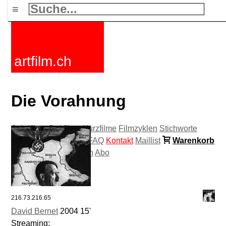
≡
artfilm.ch
Die Vorahnung
Spielfilme
Dokfilme
Kurzfilme
Filmzyklen
Stichworte
Nachrichten
F-Rated
FAQ
Kontakt
Maillist
Warenkorb
AGB
Kaufen
Aktivieren
Abo
216.73.216.65
David Bernet
2004 15'
Streaming: