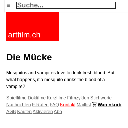
≡
artfilm.ch
Die Mücke
Mosquitos and vampires love to drink fresh blood. But
what happens, if a mosquito drinks the blood of a
vampire?
Spielfilme
Dokfilme
Kurzfilme
Filmzyklen
Stichworte
Nachrichten
F-Rated
FAQ
Kontakt
Maillist
Warenkorb
AGB
Kaufen
Aktivieren
Abo