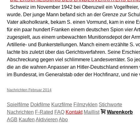
Schweiz im November 1942 bei Oberuzwil ein Vogelfreier, 
wurde. Der junge Mann befand sich an der Grenze zur Schuldf
Vater alkoholkrank, bekam S. einen Vormund, kam in eine Er
für ein paar hundert Franken einem deutschen Spion vier Art
zugespielt, aus einem unbewachten Munitionsdepot der Ar
Artillerie- und Bunkerstellungen. Manch einem erzählte S. v
lachte bis zuletzt über das Gerichtsverfahren. Seine Erschie
Abschreckung gegen viel schlimmere Landesverräter. So je
die an die wahren Anpasser an Hitler-Deutschland erinnern 
im Bundesrat, im Generalstab oder der Hochfinanz, und nie v
Nachrichten Februar 2014
Spielfilme
Dokfilme
Kurzfilme
Filmzyklen
Stichworte
Nachrichten
F-Rated
FAQ
Kontakt
Maillist
Warenkorb
AGB
Kaufen
Aktivieren
Abo