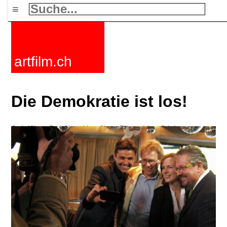
≡
artfilm.ch
Die Demokratie ist los!
Spielfilme
Dokfilme
Kurzfilme
Filmzyklen
Stichworte
Nachrichten
F-Rated
FAQ
Kontakt
Maillist
Warenkorb
AGB
Kaufen
Aktivieren
Abo
216.73.217.18