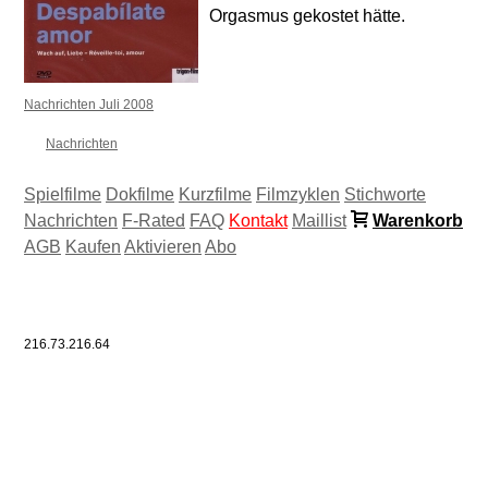
Orgasmus gekostet hätte.
Nachrichten Juli 2008
Nachrichten
Spielfilme
Dokfilme
Kurzfilme
Filmzyklen
Stichworte
Nachrichten
F-Rated
FAQ
Kontakt
Maillist
Warenkorb
AGB
Kaufen
Aktivieren
Abo
216.73.216.64